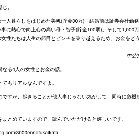
感じ。
一人暮らしをはじめた美帆(貯金30万)。結婚前は証券会社勤務
習い事に熱心で向上心の高い母・智子(貯金100弱)。そして1,00
の女性たちは人生の節目とピンチを乗り越えるため、お金をど
中公
異なる4人の女性とお金の話。
とてもリアルなんですよ。
のですが、起きることが他人事じゃない気がして、同時に危機
をまとめていますので、読んでいただけると嬉しいです。
log.com/3000ennotukaikata